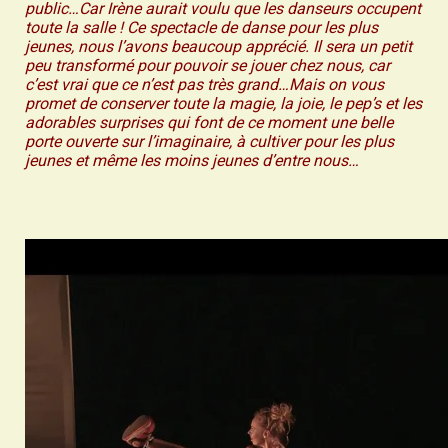
public…Car Irène aurait voulu que les danseurs occupent
toute la salle ! Ce spectacle de danse pour les plus
jeunes, nous l’avons beaucoup apprécié. Il sera un petit
peu transformé pour pouvoir se jouer chez nous, car
c’est vrai que ce n’est pas très grand…Mais on vous
promet de conserver toute la magie, la joie, le pep’s et les
adorables surprises qui font de ce moment une belle
porte ouverte sur l’imaginaire, à cultiver pour les plus
jeunes et même les moins jeunes d’entre nous…