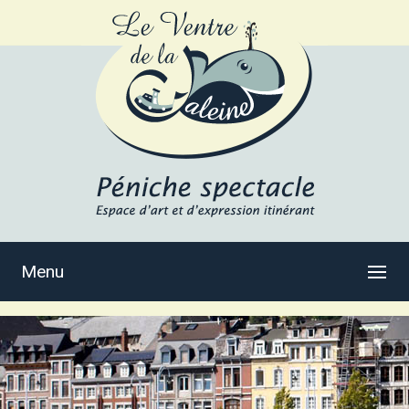
Menu
1
2
<
3
>