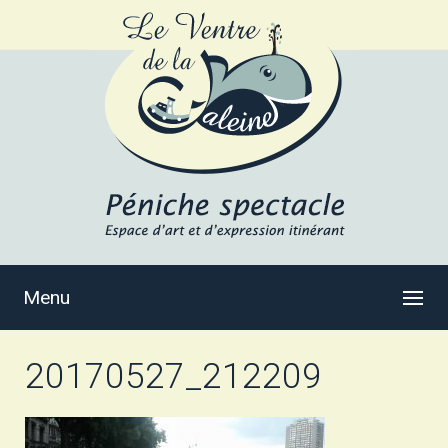
Menu
20170527_212209