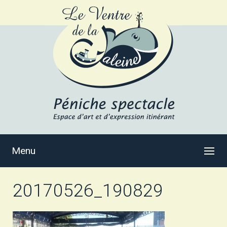
Menu
20170526_190829