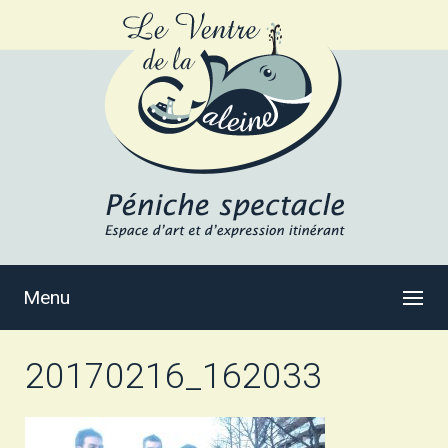
Menu
20170216_162033