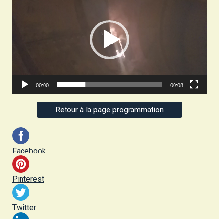
00:00
00:08
Retour à la page programmation
Facebook
Pinterest
Twitter