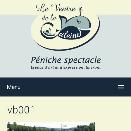
Menu
vb001