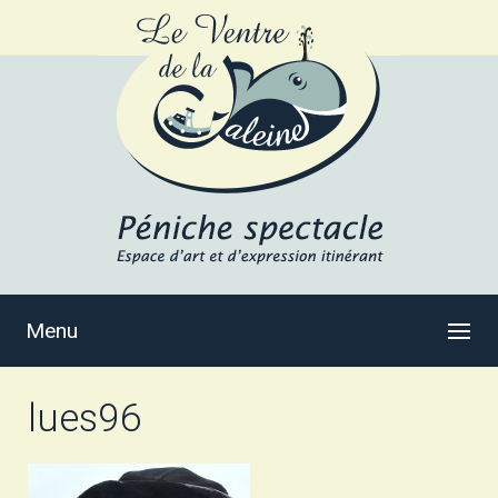
Menu
lues96