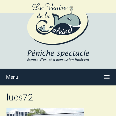
Menu
lues72