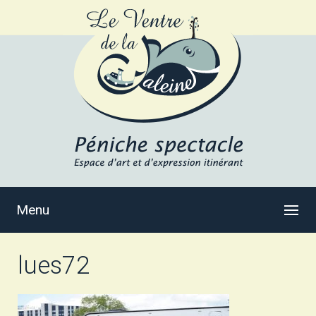
Menu
lues72