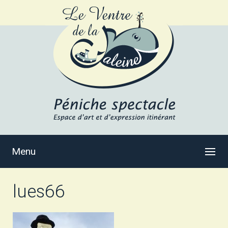
Menu
lues66