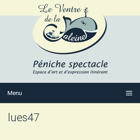
Menu
lues47