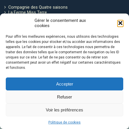
Compagnie des Quatre saisons
La Ferme Miss Terre
Politique de cookies
Gérer le consentement aux
cookies
Restez connecté !
Pour offrir les meilleures expériences, nous utilisons des technologies
telles que les cookies pour stocker et/ou accéder aux informations des
appareils. Le fait de consentir à ces technologies nous permettra de
traiter des données telles que le comportement de navigation ou les ID
uniques sur ce site. Le fait de ne pas consentir ou de retirer son
consentement peut avoir un effet négatif sur certaines caractéristiques
et fonctions.
Avec le soutien de :
Accepter
Refuser
Voir les préférences
Le Ventre de la Baleine © 2026
Politique de cookies