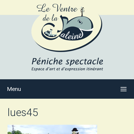
Menu
lues45