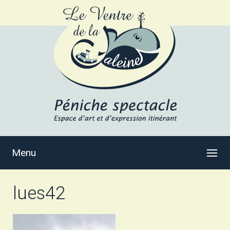
Menu
lues42