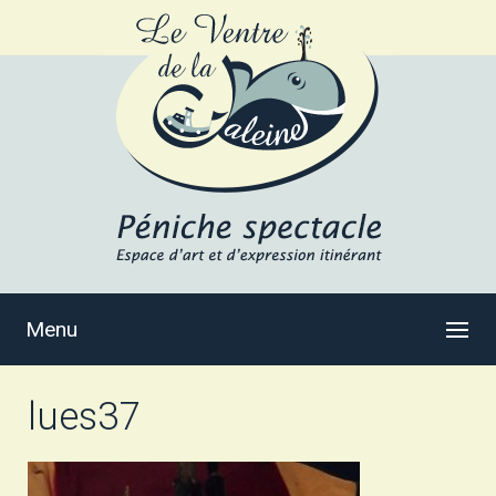
Menu
lues37