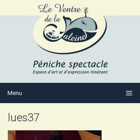
Menu
lues37