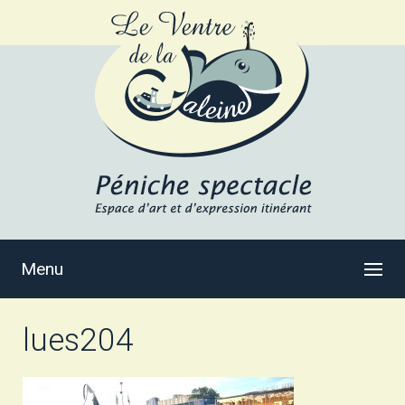
Menu
lues204