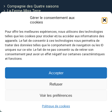
Compagnie des Quatre saisons
La Ferme Miss Terre
Politique de cookies
Gérer le consentement aux
cookies
Restez connecté !
Pour offrir les meilleures expériences, nous utilisons des technologies
telles que les cookies pour stocker et/ou accéder aux informations des
appareils. Le fait de consentir à ces technologies nous permettra de
traiter des données telles que le comportement de navigation ou les ID
uniques sur ce site. Le fait de ne pas consentir ou de retirer son
consentement peut avoir un effet négatif sur certaines caractéristiques
et fonctions.
Avec le soutien de :
Accepter
Refuser
Voir les préférences
Le Ventre de la Baleine © 2026
Politique de cookies