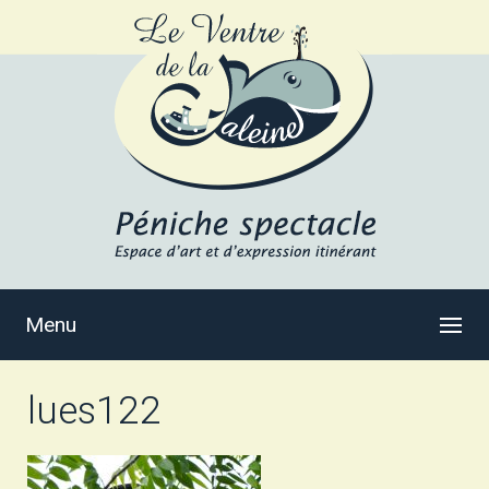
Menu
lues122