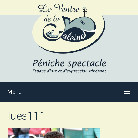
Menu
lues111