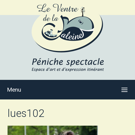
Menu
lues102