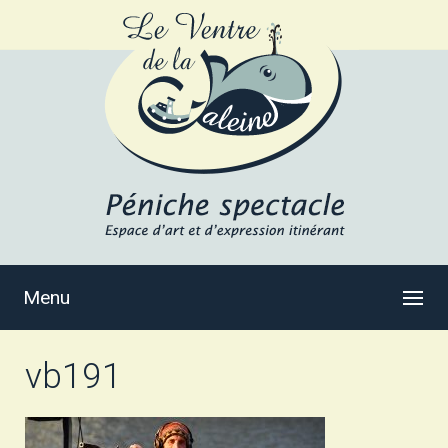
Menu
vb191