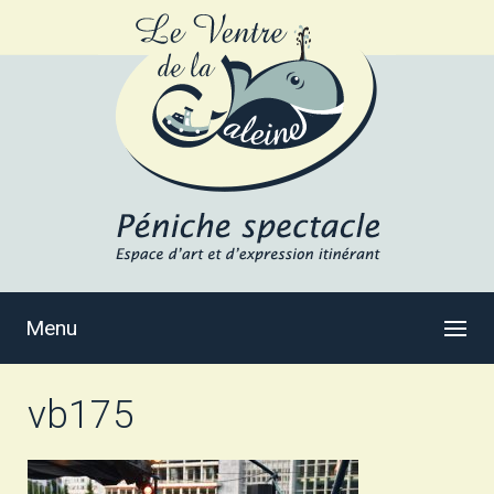
Menu
vb175