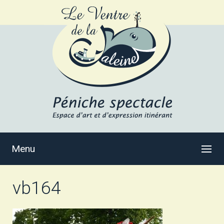
Menu
vb164