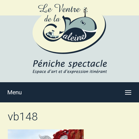
Menu
vb148