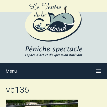
Menu
vb136