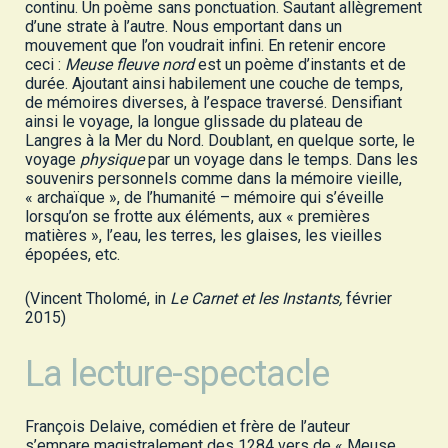
continu. Un poème sans ponctuation. Sautant allègrement
d’une strate à l’autre. Nous emportant dans un
mouvement que l’on voudrait infini. En retenir encore
ceci :
Meuse fleuve nord
est un poème d’instants et de
durée. Ajoutant ainsi habilement une couche de temps,
de mémoires diverses, à l’espace traversé. Densifiant
ainsi le voyage, la longue glissade du plateau de
Langres à la Mer du Nord. Doublant, en quelque sorte, le
voyage
physique
par un voyage dans le temps. Dans les
souvenirs personnels comme dans la mémoire vieille,
« archaïque », de l’humanité – mémoire qui s’éveille
lorsqu’on se frotte aux éléments, aux « premières
matières », l’eau, les terres, les glaises, les vieilles
épopées, etc.
(Vincent Tholomé, in
Le Carnet et les Instants,
février
2015)
La lecture-spectacle
François Delaive, comédien et frère de l’auteur
s’empare magistralement des 1284 vers de « Meuse