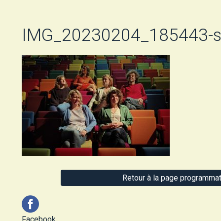
IMG_20230204_185443-s
Retour à la page programmat
Facebook