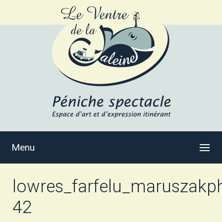
Menu
lowres_farfelu_maruszakph
42