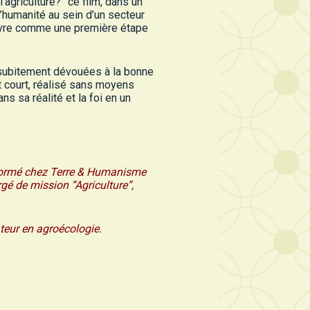
l’agriculture?” ce film, dans un
d’humanité au sein d’un secteur
 vivre comme une première étape
subitement dévouées à la bonne
it court, réalisé sans moyens
s sa réalité et la foi en un
 formé chez Terre & Humanisme
rgé de mission “Agriculture”,
ateur en agroécologie.