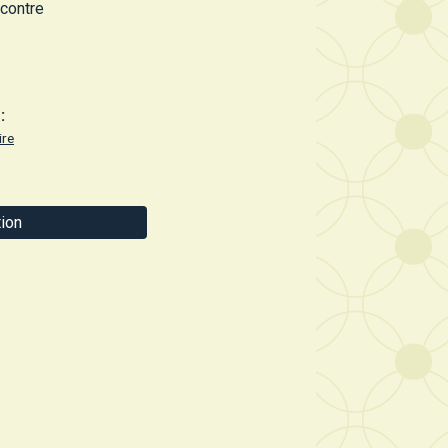
ncontre
:
ire
ion