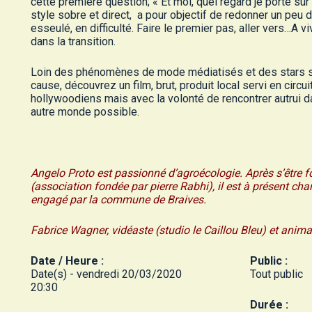
cette première question; « Et moi, quel regard je porte sur 
style sobre et direct, a pour objectif de redonner un peu 
esseulé, en difficulté. Faire le premier pas, aller vers…A
dans la transition.
Loin des phénomènes de mode médiatisés et des stars 
cause, découvrez un film, brut, produit local servi en circu
hollywoodiens mais avec la volonté de rencontrer autrui dan
autre monde possible.
Angelo Proto est passionné d’agroécologie. Après s’être
(association fondée par pierre Rabhi), il est à présent cha
engagé par la commune de Braives.
Fabrice Wagner, vidéaste (studio le Caillou Bleu) et anim
Date / Heure :
Public :
Date(s) - vendredi 20/03/2020
Tout public
20:30
Durée :