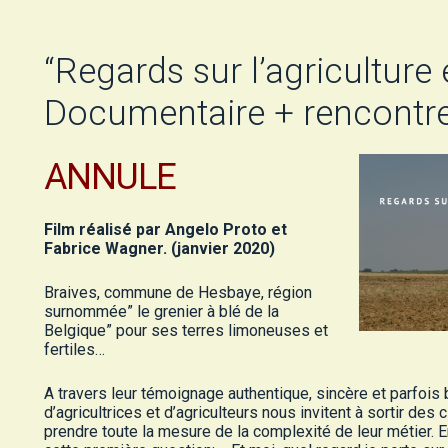
“Regards sur l’agriculture
Documentaire + rencont
ANNULE
Film réalisé par Angelo Proto et
Fabrice Wagner. (janvier 2020)
Braives, commune de Hesbaye, région
surnommée” le grenier à blé de la
Belgique” pour ses terres limoneuses et
fertiles…
A travers leur témoignage authentique, sincère et parfois
d’agricultrices et d’agriculteurs nous invitent à sortir des
prendre toute la mesure de la complexité de leur métier.