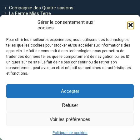
Compagnie des Quatre saisons
La Ferme Miss Terre
Politique de cookies
Gérer le consentement aux
cookies
Restez connecté !
Pour offrir les meilleures expériences, nous utilisons des technologies
telles que les cookies pour stocker et/ou accéder aux informations des
appareils. Le fait de consentir à ces technologies nous permettra de
traiter des données telles que le comportement de navigation ou les ID
uniques sur ce site. Le fait de ne pas consentir ou de retirer son
consentement peut avoir un effet négatif sur certaines caractéristiques
et fonctions.
Avec le soutien de :
Accepter
Refuser
Voir les préférences
Le Ventre de la Baleine © 2026
Politique de cookies