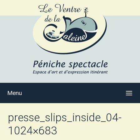
Menu
presse_slips_inside_04-
1024×683