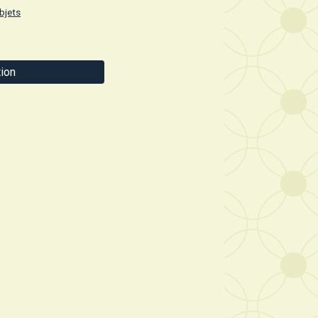
bjets
ion