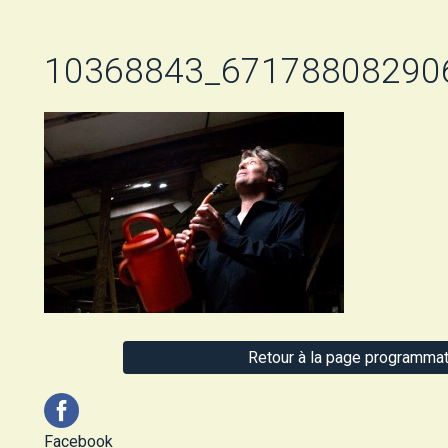
10368843_67178808290
Retour à la page programmat
Facebook