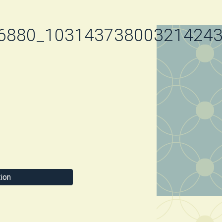
6880_10314373800321424
ion