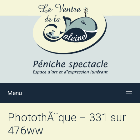
Menu
PhotothÃ¨que – 331 sur
476ww