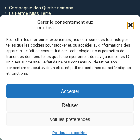
Compagnie des Quatre saisons
La Ferme Miss Terre
Politique de cookies
Gérer le consentement aux
cookies
Restez connecté !
Pour offrir les meilleures expériences, nous utilisons des technologies
telles que les cookies pour stocker et/ou accéder aux informations des
appareils. Le fait de consentir à ces technologies nous permettra de
traiter des données telles que le comportement de navigation ou les ID
uniques sur ce site. Le fait de ne pas consentir ou de retirer son
consentement peut avoir un effet négatif sur certaines caractéristiques
et fonctions.
Avec le soutien de :
Accepter
Refuser
Voir les préférences
Le Ventre de la Baleine © 2026
Politique de cookies