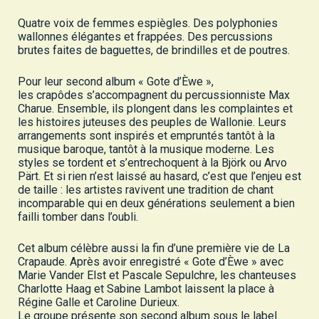
Quatre voix de femmes espiègles. Des polyphonies
wallonnes élégantes et frappées. Des percussions
brutes faites de baguettes, de brindilles et de poutres.
Pour leur second album « Gote d’Èwe »,
les crapôdes s’accompagnent du percussionniste Max
Charue. Ensemble, ils plongent dans les complaintes et
les histoires juteuses des peuples de Wallonie. Leurs
arrangements sont inspirés et empruntés tantôt à la
musique baroque, tantôt à la musique moderne. Les
styles se tordent et s’entrechoquent à la Björk ou Arvo
Pärt. Et si rien n’est laissé au hasard, c’est que l’enjeu est
de taille : les artistes ravivent une tradition de chant
incomparable qui en deux générations seulement a bien
failli tomber dans l’oubli.
Cet album célèbre aussi la fin d’une première vie de La
Crapaude. Après avoir enregistré « Gote d’Èwe » avec
Marie Vander Elst et Pascale Sepulchre, les chanteuses
Charlotte Haag et Sabine Lambot laissent la place à
Régine Galle et Caroline Durieux.
Le groupe présente son second album sous le label