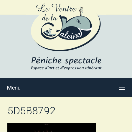
Menu
5D5B8792