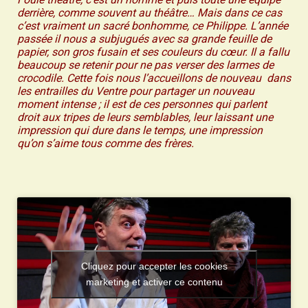
derrière, comme souvent au théâtre… Mais dans ce cas
c’est vraiment un sacré bonhomme, ce Philippe. L’année
passée il nous a subjugués avec sa grande feuille de
papier, son gros fusain et ses couleurs du cœur. Il a fallu
beaucoup se retenir pour ne pas verser des larmes de
crocodile. Cette fois nous l’accueillons de nouveau dans
les entrailles du Ventre pour partager un nouveau
moment intense ; il est de ces personnes qui parlent
droit aux tripes de leurs semblables, leur laissant une
impression qui dure dans le temps, une impression
qu’on s’aime tous comme des frères.
Cliquez pour accepter les cookies
marketing et activer ce contenu