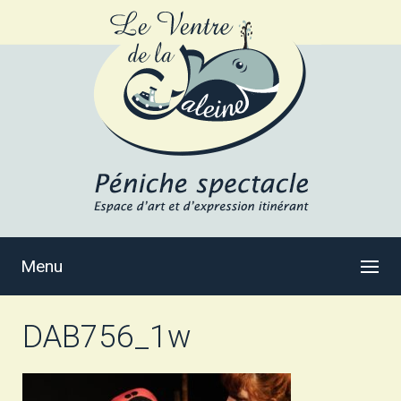
Menu
DAB756_1w