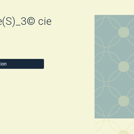
e(S)_3© cie
ion