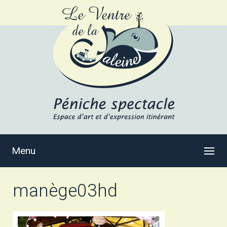
Menu
manège03hd