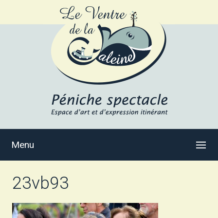
Menu
23vb93