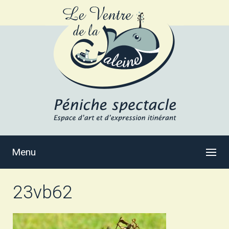
Menu
23vb62