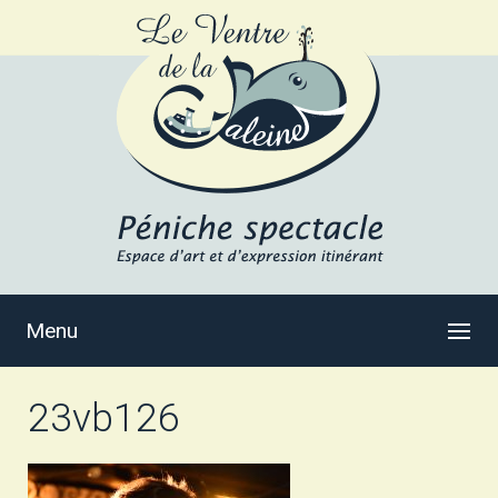
Menu
23vb126