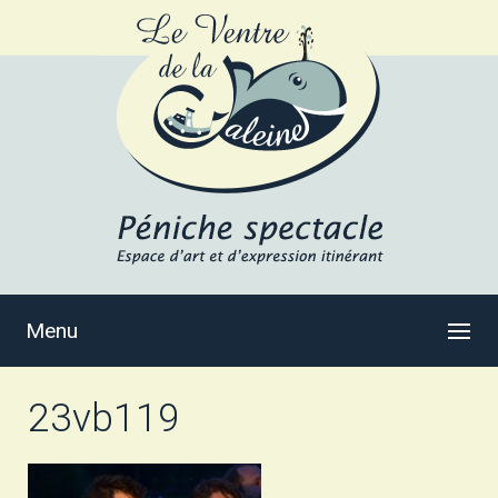
Menu
23vb119