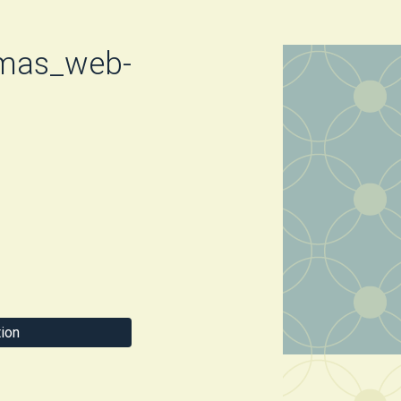
lmas_web-
ion