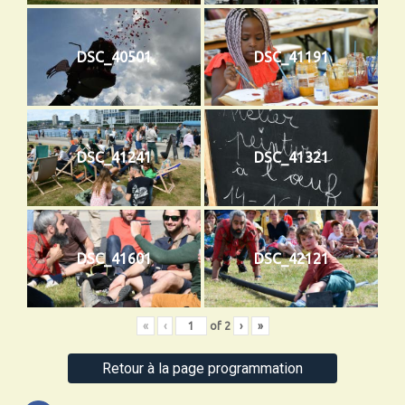
DSC_40501
DSC_41191
DSC_41241
DSC_41321
DSC_41601
DSC_42121
«
‹
of
2
›
»
Retour à la page programmation