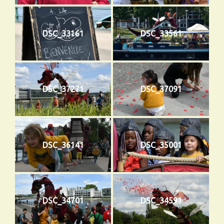
DSC_33161
DSC_33561
DSC_37271
DSC_37091
DSC_36141
DSC_35001
DSC_34701
DSC_34591