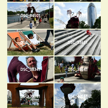
DSC_34501
DSC_34181
DSC_33921
DSC_33651
DSC_38341
DSC_38641
DSC_39181
DSC_40161