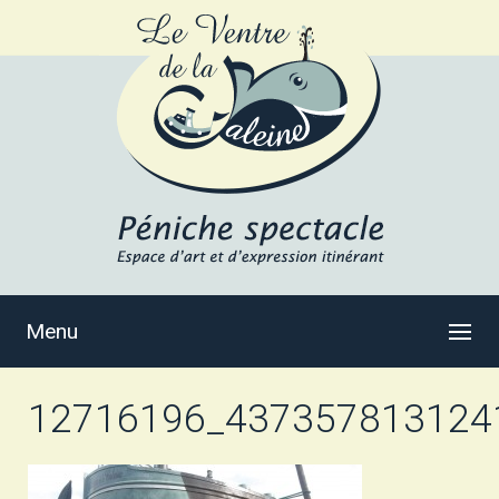
Menu
12716196_437357813124