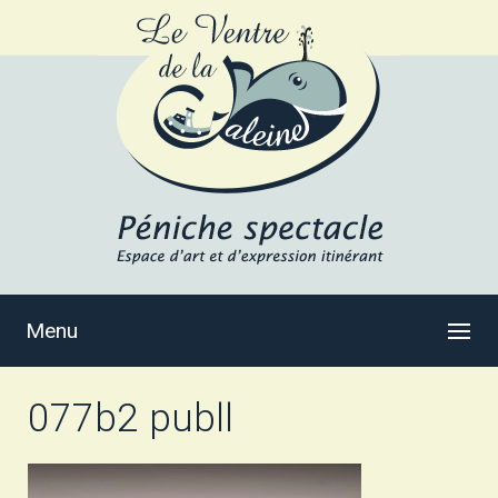
Menu
077b2 publl